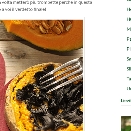
a volta metterò più trombette perché in questa
H
a voi il verdetto finale!
Hu
Ma
Pa
Pl
Sa
Si
Ta
Ur
Liev