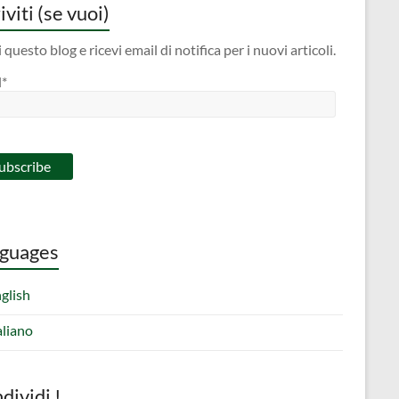
iviti (se vuoi)
 questo blog e ricevi email di notifica per i nuovi articoli.
l*
guages
glish
aliano
dividi !