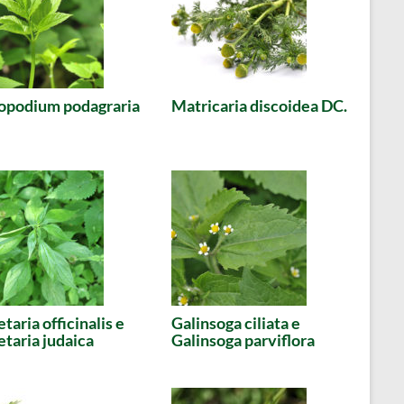
opodium podagraria
Matricaria discoidea DC.
etaria officinalis e
Galinsoga ciliata e
etaria judaica
Galinsoga parviflora