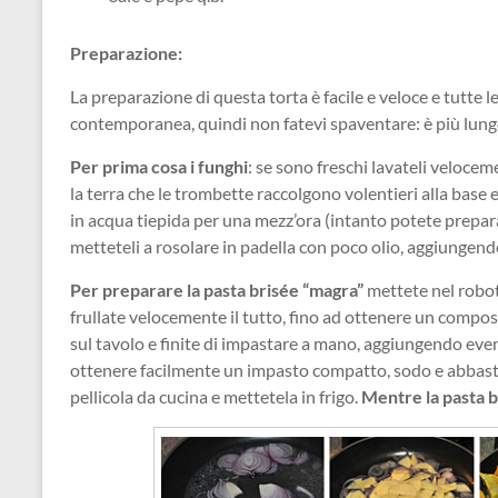
Preparazione:
La preparazione di questa torta è facile e veloce e tutte
contemporanea, quindi non fatevi spaventare: è più lungo
Per prima cosa i funghi
: se sono freschi lavateli velocem
la terra che le trombette raccolgono volentieri alla base e
in acqua tiepida per una mezz’ora (intanto potete preparare
metteteli a rosolare in padella con poco olio, aggiunge
Per preparare la pasta brisée “magra”
mettete nel robot 
frullate velocemente il tutto, fino ad ottenere un compos
sul tavolo e finite di impastare a mano, aggiungendo ev
ottenere facilmente un impasto compatto, sodo e abbasta
pellicola da cucina e mettetela in frigo.
Mentre la pasta b