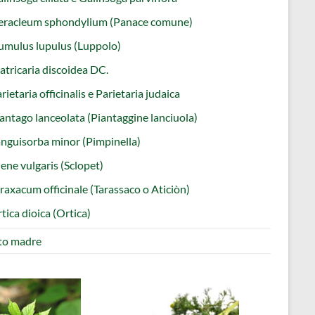
eracleum sphondylium (Panace comune)
mulus lupulus (Luppolo)
tricaria discoidea DC.
rietaria officinalis e Parietaria judaica
antago lanceolata (Piantaggine lanciuola)
nguisorba minor (Pimpinella)
lene vulgaris (Sclopet)
raxacum officinale (Tarassaco o Aticiòn)
tica dioica (Ortica)
ito madre