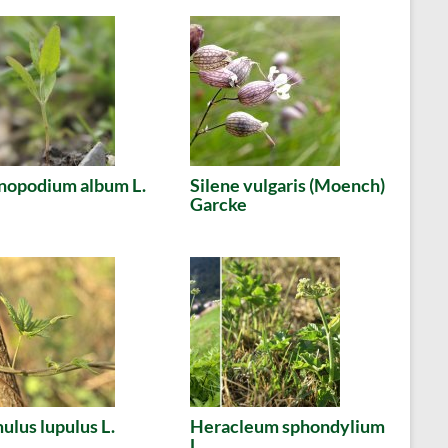
nopodium album L.
Silene vulgaris (Moench)
Garcke
lus lupulus L.
Heracleum sphondylium
L.