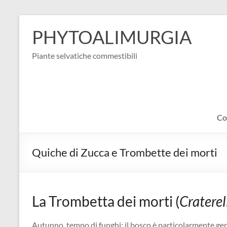
Salta
al
PHYTOALIMURGIA
contenuto
Piante selvatiche commestibili
Co
Quiche di Zucca e Trombette dei morti
La Trombetta dei morti (
Craterel
Autunno, tempo di funghi: il bosco è particolarmente gen