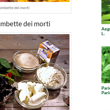
rombette dei morti
rombette dei morti
Aeg
L.
Pari
Pari