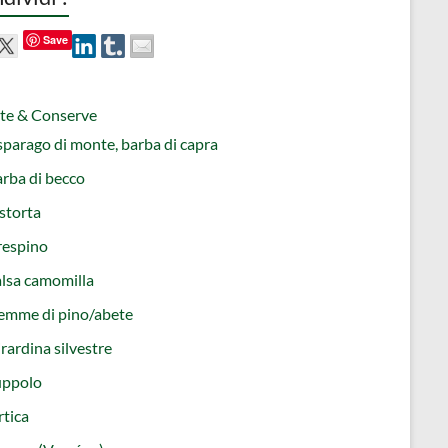
Save
tte & Conserve
parago di monte, barba di capra
rba di becco
storta
respino
lsa camomilla
emme di pino/abete
rardina silvestre
uppolo
tica