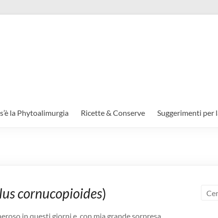
s’è la Phytoalimurgia
Ricette & Conserve
Suggerimenti per l
lus
cornucopioides
)
eroso in questi giorni e, con mia grande sorpresa,