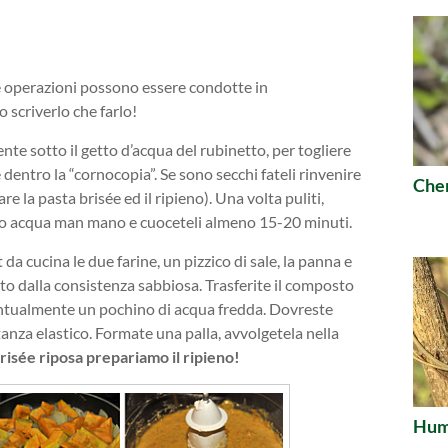
 le operazioni possono essere condotte in
 scriverlo che farlo!
ente sotto il getto d’acqua del rubinetto, per togliere
 dentro la “cornocopia”. Se sono secchi fateli rinvenire
Che
 la pasta brisée ed il ripieno). Una volta puliti,
ndo acqua man mano e cuoceteli almeno 15-20 minuti.
da cucina le due farine, un pizzico di sale, la panna e
to dalla consistenza sabbiosa. Trasferite il composto
entualmente un pochino di acqua fredda. Dovreste
nza elastico. Formate una palla, avvolgetela nella
risée riposa prepariamo il ripieno!
Humu