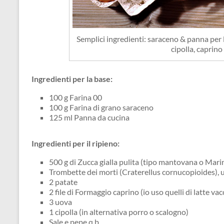
Semplici ingredienti: saraceno & panna per 
cipolla, caprino 
Ingredienti per la base:
100 g Farina 00
100 g Farina di grano saraceno
125 ml Panna da cucina
Ingredienti per il ripieno:
500 g di Zucca gialla pulita (tipo mantovana o Mari
Trombette dei morti (Craterellus cornucopioides), 
2 patate
2 file di Formaggio caprino (io uso quelli di latte vac
3 uova
1 cipolla (in alternativa porro o scalogno)
Sale e pepe q.b.