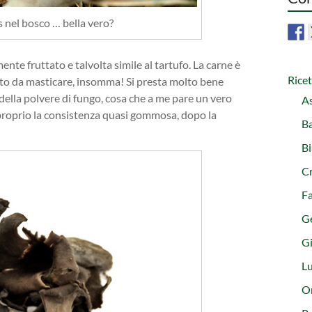
 nel bosco … bella vero?
nte fruttato e talvolta simile al tartufo. La carne è
Rice
tto da masticare, insomma! Si presta molto bene
 della polvere di fungo, cosa che a me pare un vero
As
è proprio la consistenza quasi gommosa, dopo la
Ba
Bi
C
Fa
G
Gi
L
Or