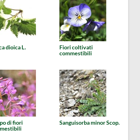
ca dioica L.
Fiori coltivati
commestibili
o di fiori
Sanguisorba minor Scop.
estibili