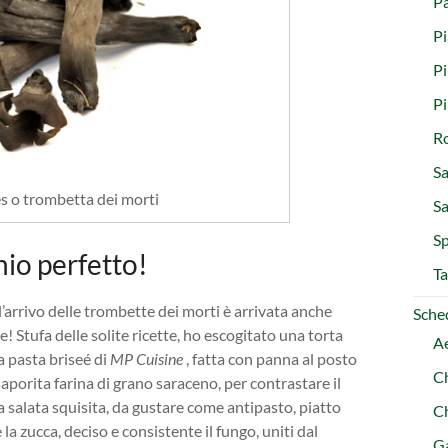
Pa
Pi
Pi
P
R
Sa
s o trombetta dei morti
S
Sp
io perfetto!
Ta
’arrivo delle trombette dei morti è arrivata anche
Sched
! Stufa delle solite ricette, ho escogitato una torta
A
a pasta briseé di
MP Cuisine
, fatta con panna al posto
C
 saporita farina di grano saraceno, per contrastare il
a salata squisita, da gustare come antipasto, piatto
C
a zucca, deciso e consistente il fungo, uniti dal
Ga