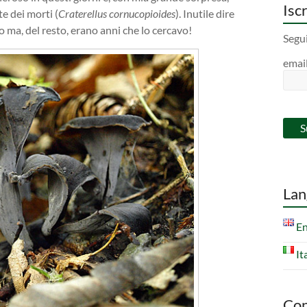
Iscr
e dei morti (
Craterellus
cornucopioides
). Inutile dire
o ma, del resto, erano anni che lo cercavo!
Segui
emai
Lan
En
It
Con