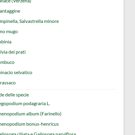
nace (Verzéna)
antaggine
mpinella, Salvastrella minore
ino mugo
obinia
lvia dei prati
ambuco
inacio selvatico
rassaco
e delle specie
egopodium podagraria L.
henopodium album (Farinello)
henopodium bonus-henricus
linsoga ciliata e Galinsoga parviflora