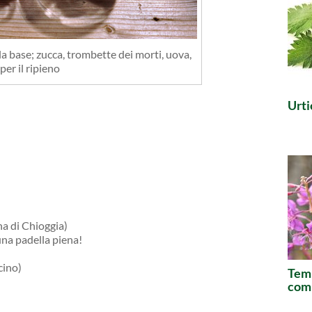
la base; zucca, trombette dei morti, uova,
per il ripieno
Urti
na di Chioggia)
una padella piena!
cino)
Temp
comm