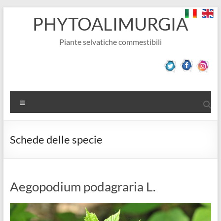
Salta
PHYTOALIMURGIA
al
contenuto
Piante selvatiche commestibili
Menu
Schede delle specie
Aegopodium podagraria L.