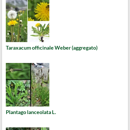
Taraxacum officinale Weber (aggregato)
Plantago lanceolata L.