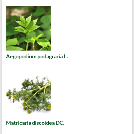
Aegopodium podagraria L.
Matricaria discoidea DC.