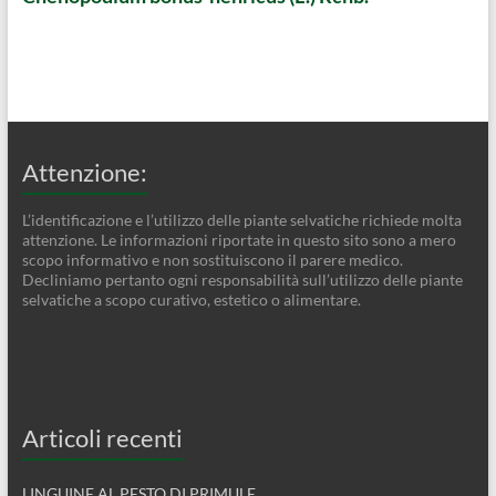
Attenzione:
L’identificazione e l’utilizzo delle piante selvatiche richiede molta
attenzione. Le informazioni riportate in questo sito sono a mero
scopo informativo e non sostituiscono il parere medico.
Decliniamo pertanto ogni responsabilità sull’utilizzo delle piante
selvatiche a scopo curativo, estetico o alimentare.
Articoli recenti
LINGUINE AL PESTO DI PRIMULE