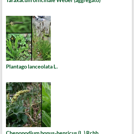
Plantago lanceolata L.
Chenopodium bonus-henricus (L.) Rchb.