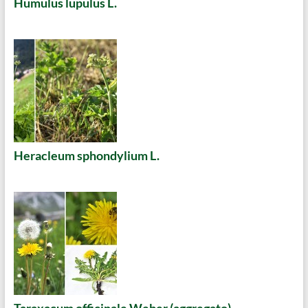
Humulus lupulus L.
Heracleum sphondylium L.
Taraxacum officinale Weber (aggregato)