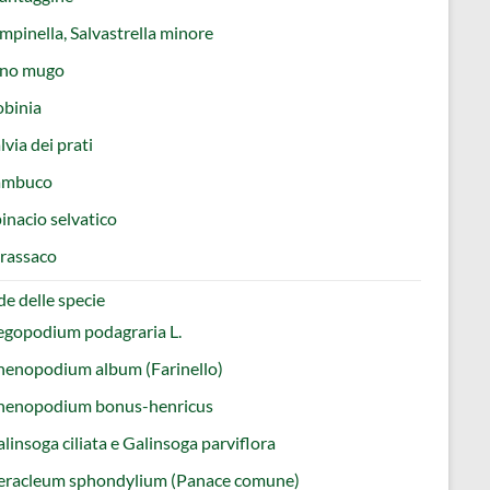
mpinella, Salvastrella minore
ino mugo
obinia
lvia dei prati
ambuco
inacio selvatico
rassaco
e delle specie
egopodium podagraria L.
henopodium album (Farinello)
henopodium bonus-henricus
linsoga ciliata e Galinsoga parviflora
eracleum sphondylium (Panace comune)