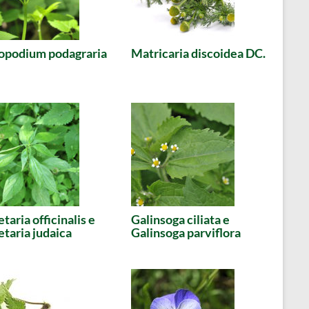
opodium podagraria
Matricaria discoidea DC.
etaria officinalis e
Galinsoga ciliata e
etaria judaica
Galinsoga parviflora