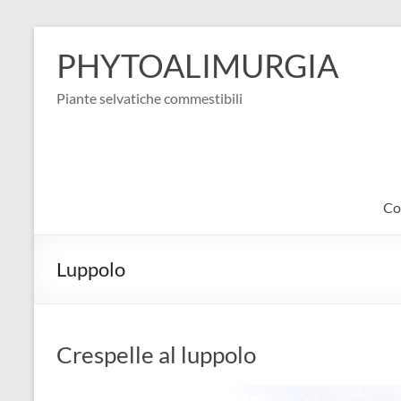
Salta
al
PHYTOALIMURGIA
contenuto
Piante selvatiche commestibili
Co
Luppolo
Crespelle al luppolo