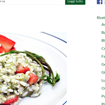
erve
Leggi tutto
Rice
As
Ba
Bi
C
Fa
G
Gi
L
Or
Pa
Pi