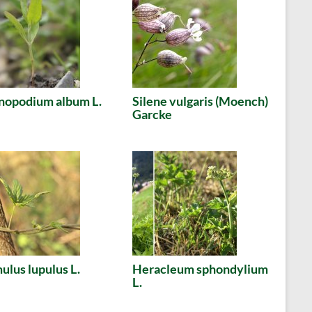
nopodium album L.
Silene vulgaris (Moench)
Garcke
lus lupulus L.
Heracleum sphondylium
L.