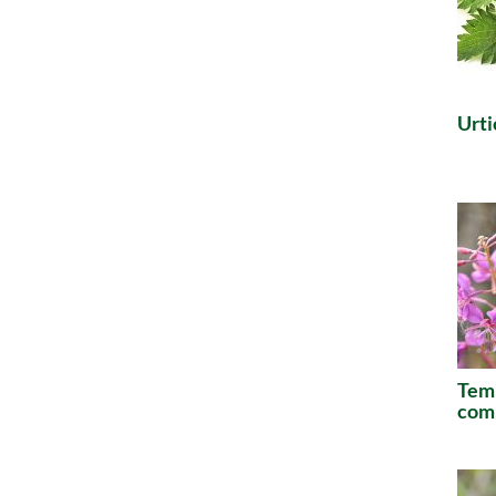
Urti
Temp
comm