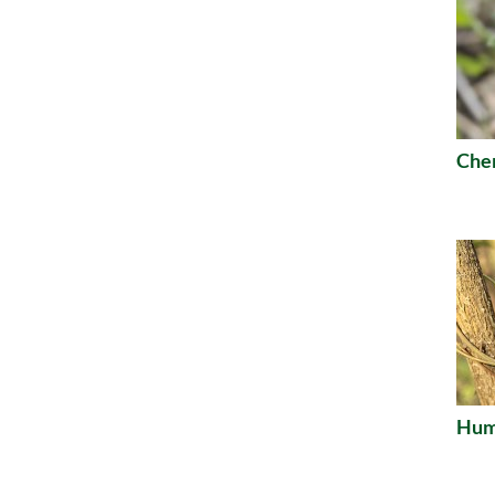
Che
Humu