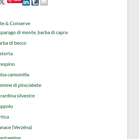
tte & Conserve
parago di monte, barba di capra
rba di becco
storta
respino
lsa camomilla
emme di pino/abete
rardina silvestre
uppolo
tica
nace (Verzéna)
antaggine