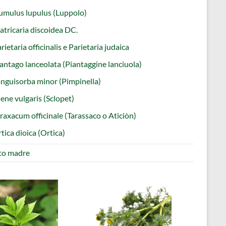
mulus lupulus (Luppolo)
tricaria discoidea DC.
rietaria officinalis e Parietaria judaica
antago lanceolata (Piantaggine lanciuola)
nguisorba minor (Pimpinella)
lene vulgaris (Sclopet)
raxacum officinale (Tarassaco o Aticiòn)
tica dioica (Ortica)
ito madre