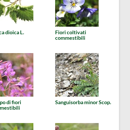
ca dioica L.
Fiori coltivati
commestibili
o di fiori
Sanguisorba minor Scop.
estibili