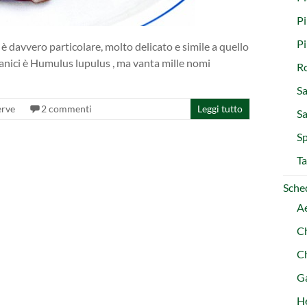
Pi
P
 davvero particolare, molto delicato e simile a quello
anici è Humulus lupulus , ma vanta mille nomi
R
Sa
erve
2 commenti
Leggi tutto
S
Sp
Ta
Sched
A
C
C
Ga
H