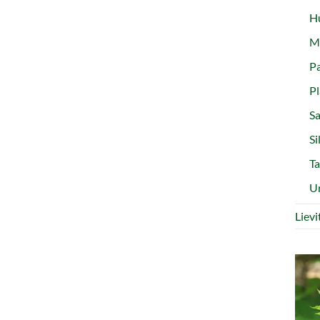
Hu
Ma
Pa
Pl
Sa
Si
Ta
Ur
Liev