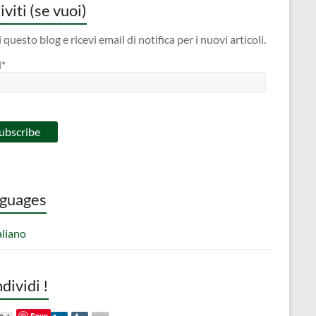
iviti (se vuoi)
 questo blog e ricevi email di notifica per i nuovi articoli.
l*
guages
aliano
dividi !
Save