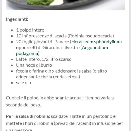
Ingedienti:
1 polpo intero
10 infiorescenze di acacia (Robinia pseudoacacia)
20 foglie giovani di Panace (
Heracleum sphondylium
)
oppure 40 di Girardina silvestre (
Aegopodium
podagraria
)
Latte intero, 1/2 litro scarso
Una noce di burro
fecola o farina q.b x addensare la salsa (o altro
addensante che la renda setosa)
sale q.b
Cuocete il polpo in abbondante acqua, il tempo varia a
seconda del peso.
Per la salsa di robinia:
scaldate il latte in un pentolino e
mettete i fiori di robinia (privati dei racemi) in infusione per
una mezz’ora.