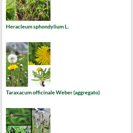
Heracleum sphondylium L.
Taraxacum officinale Weber (aggregato)