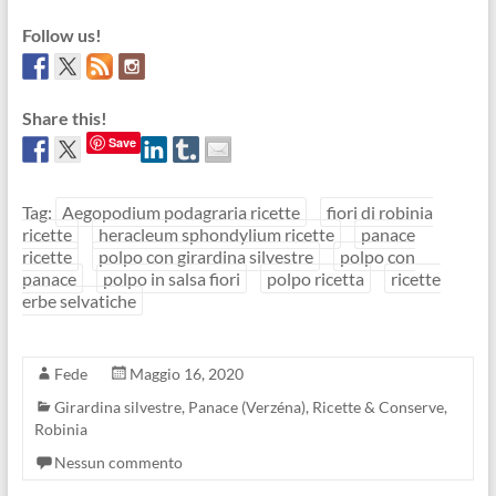
Follow us!
Share this!
Save
Tag:
Aegopodium podagraria ricette
fiori di robinia
ricette
heracleum sphondylium ricette
panace
ricette
polpo con girardina silvestre
polpo con
panace
polpo in salsa fiori
polpo ricetta
ricette
erbe selvatiche
Fede
Maggio 16, 2020
Girardina silvestre
,
Panace (Verzéna)
,
Ricette & Conserve
,
Robinia
Nessun commento