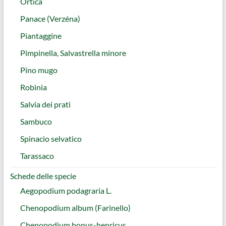
Ortica
Panace (Verzéna)
Piantaggine
Pimpinella, Salvastrella minore
Pino mugo
Robinia
Salvia dei prati
Sambuco
Spinacio selvatico
Tarassaco
Schede delle specie
Aegopodium podagraria L.
Chenopodium album (Farinello)
Chenopodium bonus-henricus