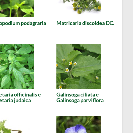
opodium podagraria
Matricaria discoidea DC.
etaria officinalis e
Galinsoga ciliata e
etaria judaica
Galinsoga parviflora