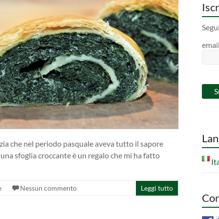
Iscr
Segui
emai
Lan
nzia che nel periodo pasquale aveva tutto il sapore
 una sfoglia croccante è un regalo che mi ha fatto
It
e
Nessun commento
Leggi tutto
Con