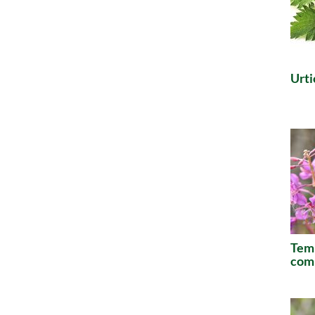
Urti
Temp
comm