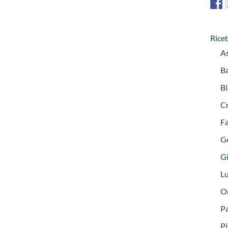
Rice
As
Ba
Bi
C
Fa
G
Gi
L
Or
Pa
Pi