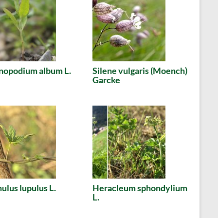
nopodium album L.
Silene vulgaris (Moench)
Garcke
lus lupulus L.
Heracleum sphondylium
L.