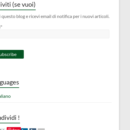
iviti (se vuoi)
 questo blog e ricevi email di notifica per i nuovi articoli.
l*
guages
aliano
dividi !
Save