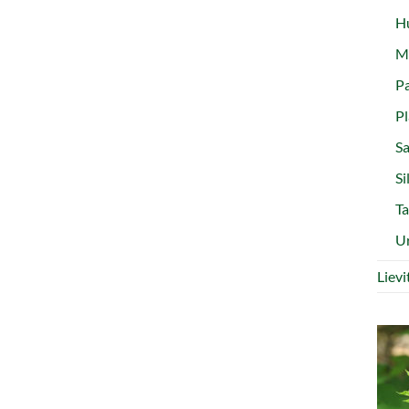
Hu
Ma
Pa
Pl
Sa
Si
Ta
Ur
Liev