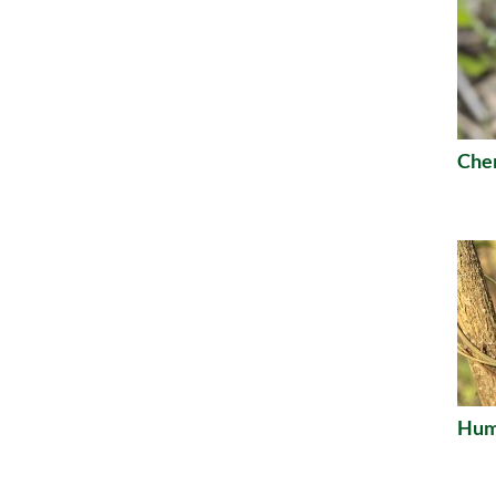
Che
Humu