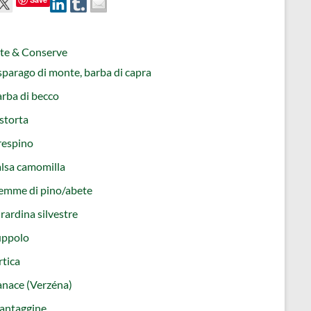
tte & Conserve
parago di monte, barba di capra
rba di becco
storta
respino
lsa camomilla
emme di pino/abete
rardina silvestre
uppolo
tica
nace (Verzéna)
antaggine