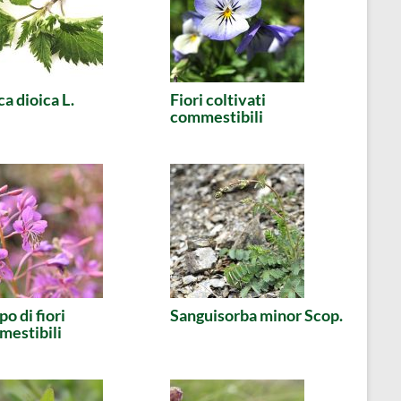
ca dioica L.
Fiori coltivati
commestibili
o di fiori
Sanguisorba minor Scop.
estibili