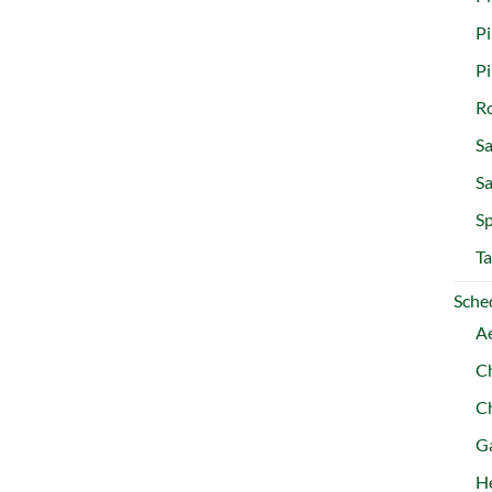
Pi
P
R
Sa
S
Sp
Ta
Sched
A
C
C
Ga
H