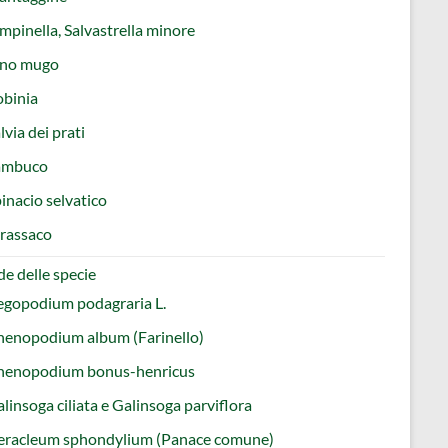
mpinella, Salvastrella minore
ino mugo
obinia
lvia dei prati
ambuco
inacio selvatico
rassaco
e delle specie
egopodium podagraria L.
henopodium album (Farinello)
henopodium bonus-henricus
linsoga ciliata e Galinsoga parviflora
eracleum sphondylium (Panace comune)