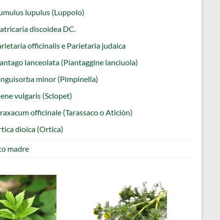
mulus lupulus (Luppolo)
tricaria discoidea DC.
rietaria officinalis e Parietaria judaica
antago lanceolata (Piantaggine lanciuola)
nguisorba minor (Pimpinella)
lene vulgaris (Sclopet)
raxacum officinale (Tarassaco o Aticiòn)
tica dioica (Ortica)
ito madre