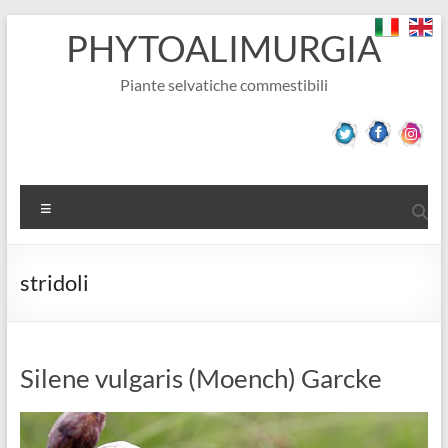
Salta
PHYTOALIMURGIA
al
contenuto
Piante selvatiche commestibili
Menu
stridoli
Silene vulgaris (Moench) Garcke