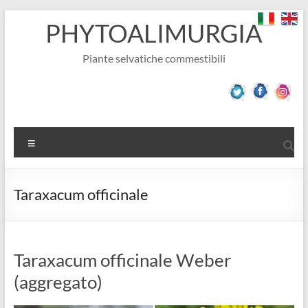
Salta
PHYTOALIMURGIA
al
contenuto
Piante selvatiche commestibili
Menu
Taraxacum officinale
Taraxacum officinale Weber
(aggregato)