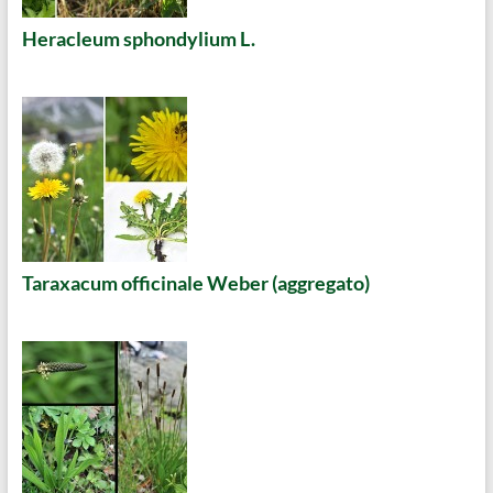
Heracleum sphondylium L.
Taraxacum officinale Weber (aggregato)