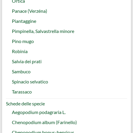
Ortica
Panace (Verzéna)
Piantaggine
Pimpinella, Salvastrella minore
Pino mugo
Robinia
Salvia dei prati
Sambuco
Spinacio selvatico
Tarassaco
Schede delle specie
Aegopodium podagraria L.
Chenopodium album (Farinello)
Chenopodium bonus-henricus