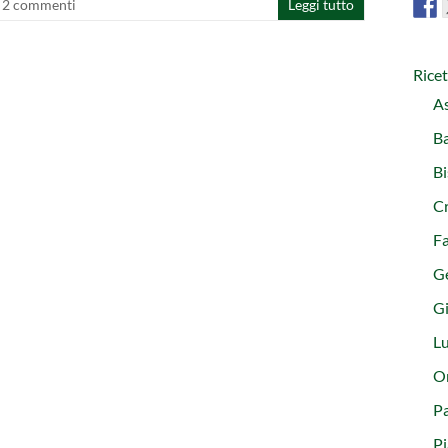
2 commenti
Leggi tutto
Rice
As
Ba
Bi
C
Fa
G
Gi
L
Or
Pa
Pi