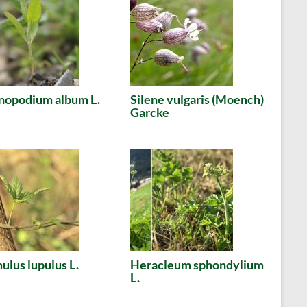
nopodium album L.
Silene vulgaris (Moench)
Garcke
lus lupulus L.
Heracleum sphondylium
L.