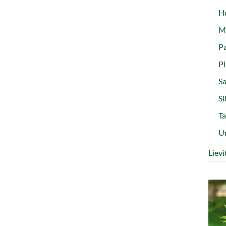
Hu
Ma
Pa
Pl
Sa
Si
Ta
Ur
Liev