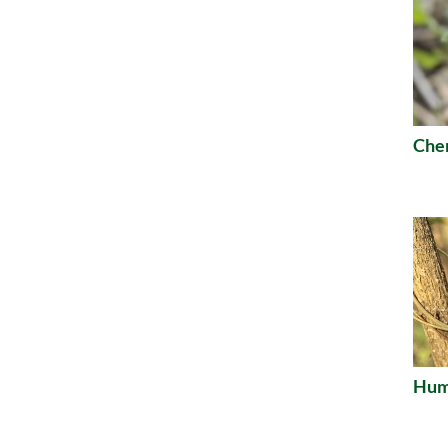
Che
Humu