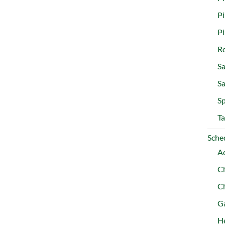
Pi
P
R
Sa
S
Sp
Ta
Sched
A
C
C
Ga
H