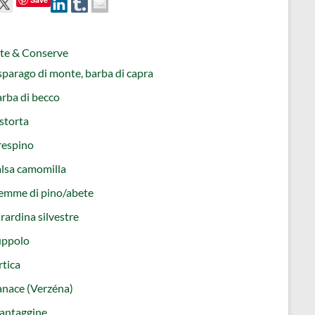
tte & Conserve
parago di monte, barba di capra
rba di becco
storta
respino
lsa camomilla
emme di pino/abete
rardina silvestre
uppolo
tica
nace (Verzéna)
antaggine