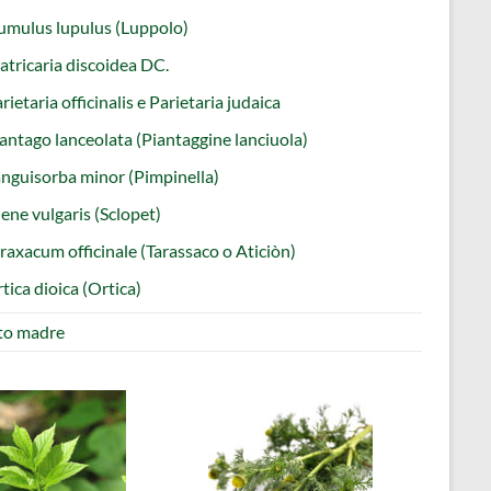
mulus lupulus (Luppolo)
tricaria discoidea DC.
rietaria officinalis e Parietaria judaica
antago lanceolata (Piantaggine lanciuola)
nguisorba minor (Pimpinella)
lene vulgaris (Sclopet)
raxacum officinale (Tarassaco o Aticiòn)
tica dioica (Ortica)
ito madre