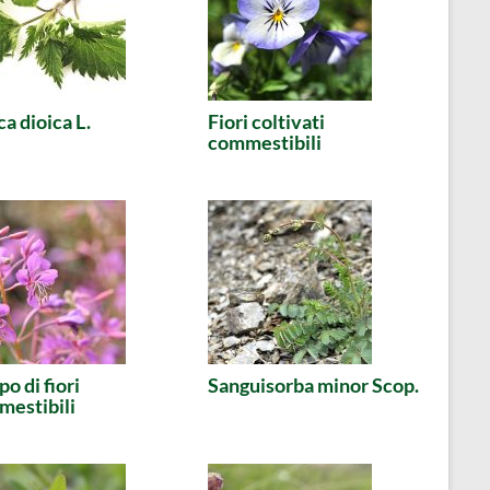
ca dioica L.
Fiori coltivati
commestibili
o di fiori
Sanguisorba minor Scop.
estibili