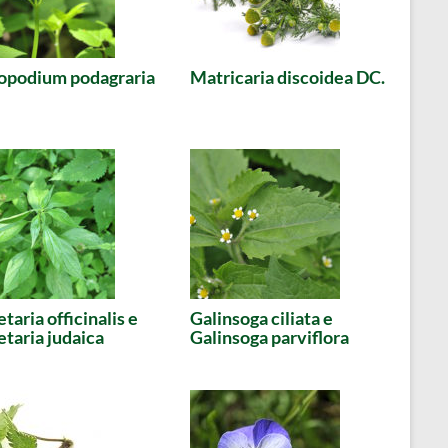
opodium podagraria
Matricaria discoidea DC.
etaria officinalis e
Galinsoga ciliata e
etaria judaica
Galinsoga parviflora