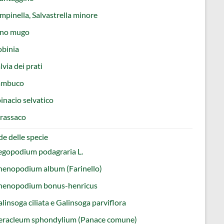
mpinella, Salvastrella minore
ino mugo
obinia
lvia dei prati
ambuco
inacio selvatico
rassaco
e delle specie
egopodium podagraria L.
henopodium album (Farinello)
henopodium bonus-henricus
linsoga ciliata e Galinsoga parviflora
eracleum sphondylium (Panace comune)