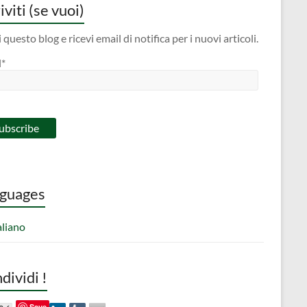
iviti (se vuoi)
 questo blog e ricevi email di notifica per i nuovi articoli.
l*
guages
aliano
dividi !
Save