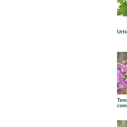
Urti
Temp
comm