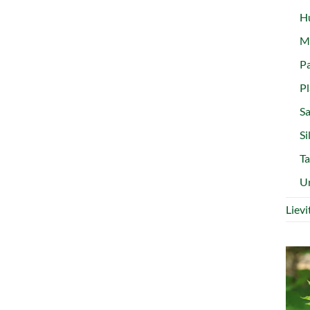
Hu
Ma
Pa
Pl
Sa
Si
Ta
Ur
Liev