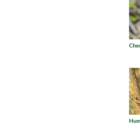
Che
Humu