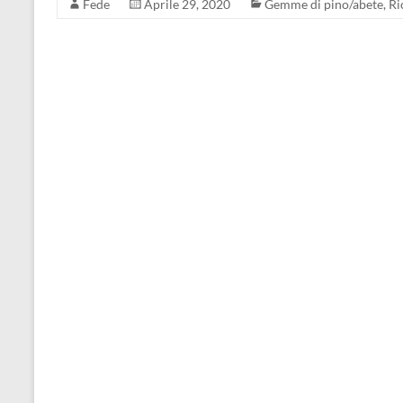
Fede
Aprile 29, 2020
Gemme di pino/abete
,
Ri