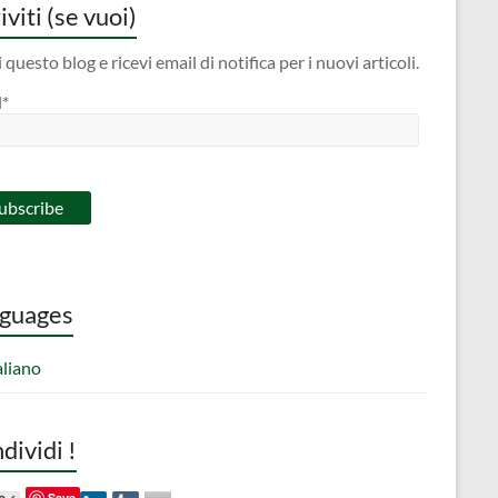
iviti (se vuoi)
 questo blog e ricevi email di notifica per i nuovi articoli.
l*
guages
aliano
dividi !
Save