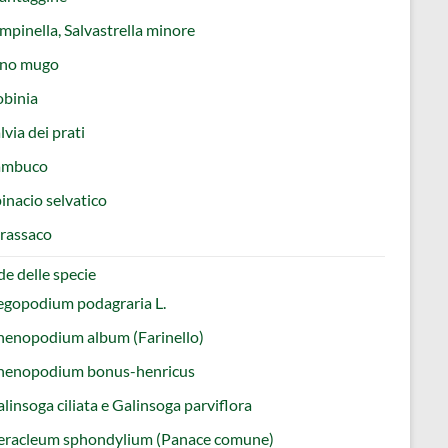
mpinella, Salvastrella minore
ino mugo
obinia
lvia dei prati
ambuco
inacio selvatico
rassaco
e delle specie
egopodium podagraria L.
henopodium album (Farinello)
henopodium bonus-henricus
linsoga ciliata e Galinsoga parviflora
eracleum sphondylium (Panace comune)