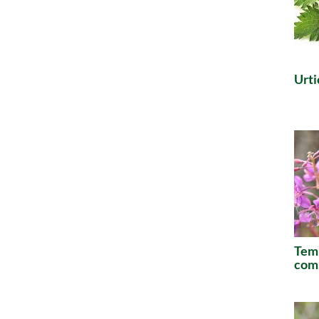
Urti
Temp
comm