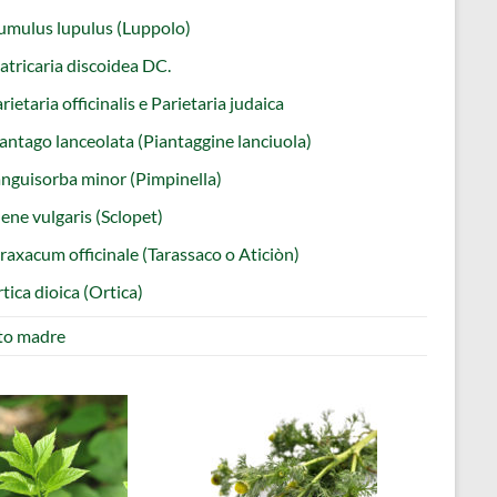
mulus lupulus (Luppolo)
tricaria discoidea DC.
rietaria officinalis e Parietaria judaica
antago lanceolata (Piantaggine lanciuola)
nguisorba minor (Pimpinella)
lene vulgaris (Sclopet)
raxacum officinale (Tarassaco o Aticiòn)
tica dioica (Ortica)
ito madre