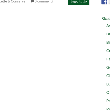
cette & Conserve
3 commenti
Leggi tutto
Rice
As
Ba
Bi
C
Fa
G
Gi
L
Or
Pa
Pi