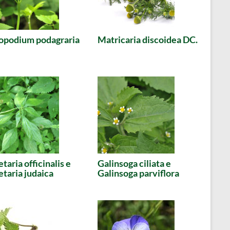
opodium podagraria
Matricaria discoidea DC.
etaria officinalis e
Galinsoga ciliata e
etaria judaica
Galinsoga parviflora