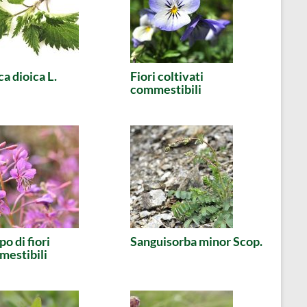
ca dioica L.
Fiori coltivati
commestibili
o di fiori
Sanguisorba minor Scop.
estibili