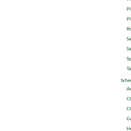
Pi
P
R
Sa
S
Sp
Ta
Sched
A
C
C
Ga
H