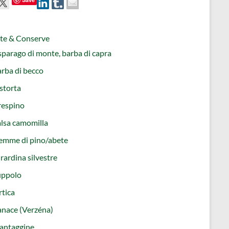
tte & Conserve
parago di monte, barba di capra
rba di becco
storta
respino
lsa camomilla
emme di pino/abete
rardina silvestre
uppolo
tica
nace (Verzéna)
antaggine