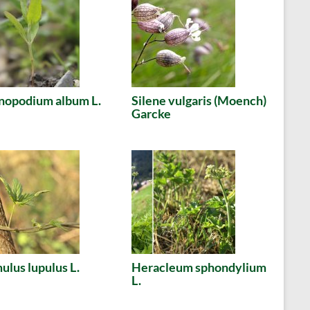
nopodium album L.
Silene vulgaris (Moench)
Garcke
lus lupulus L.
Heracleum sphondylium
L.