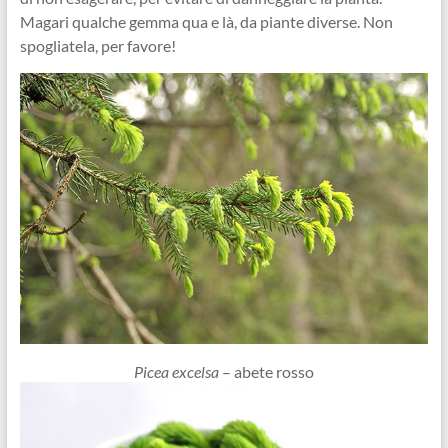
Magari qualche gemma qua e là, da piante diverse. Non
spogliatela, per favore!
Picea excelsa
– abete rosso