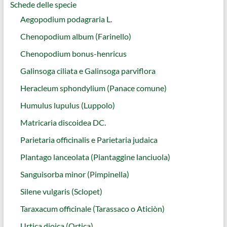
Schede delle specie
Aegopodium podagraria L.
Chenopodium album (Farinello)
Chenopodium bonus-henricus
Galinsoga ciliata e Galinsoga parviflora
Heracleum sphondylium (Panace comune)
Humulus lupulus (Luppolo)
Matricaria discoidea DC.
Parietaria officinalis e Parietaria judaica
Plantago lanceolata (Piantaggine lanciuola)
Sanguisorba minor (Pimpinella)
Silene vulgaris (Sclopet)
Taraxacum officinale (Tarassaco o Aticiòn)
Urtica dioica (Ortica)