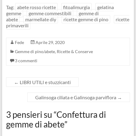
Tag:
abete rosso ricette
fitoalimurgia
gelatina
gemme
gemme commestibili
gemme di
abete
marmellate diy
ricette gemme di pino
ricette
primaverili
Fede
Aprile 29, 2020
Gemme di pino/abete
,
Ricette & Conserve
3 commenti
←
LIBRI UTILI e stuzzicanti
Galinsoga ciliata e Galinsoga parviflora
→
3 pensieri su “
Confettura di
gemme di abete
”