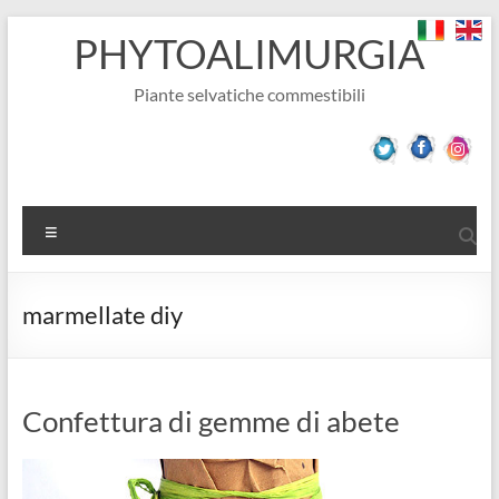
Salta
PHYTOALIMURGIA
al
contenuto
Piante selvatiche commestibili
Menu
marmellate diy
Confettura di gemme di abete