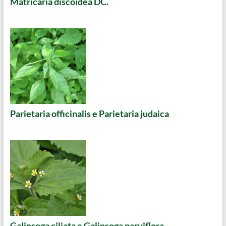
Matricaria discoidea DC.
Parietaria officinalis e Parietaria judaica
Galinsoga ciliata e Galinsoga parviflora