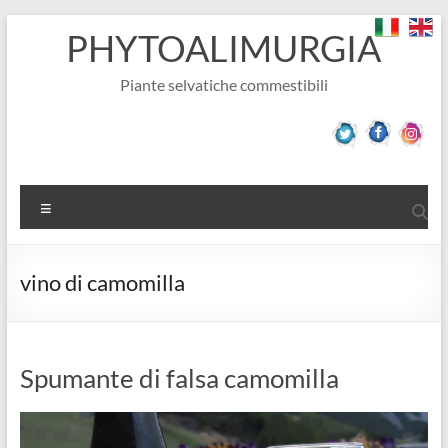
Salta
PHYTOALIMURGIA
al
contenuto
Piante selvatiche commestibili
Menu
vino di camomilla
Spumante di falsa camomilla