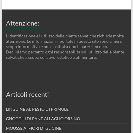
Attenzione:
L’identificazione e l’utilizzo delle piante selvatiche richiede molta
attenzione. Le informazioni riportate in questo sito sono a mero
scopo informativo e non sostituiscono il parere medico.
Decliniamo pertanto ogni responsabilità sull’utilizzo delle piante
selvatiche a scopo curativo, estetico o alimentare.
Articoli recenti
LINGUINE AL PESTO DI PRIMULE
GNOCCHI DI PANE ALL’AGLIO ORSINO
MOUSSE AI FIORI DI GLICINE