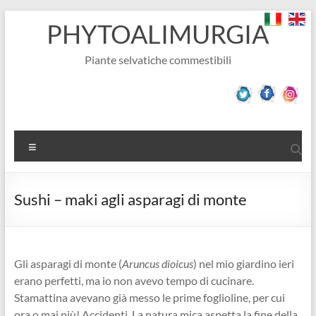
Salta
PHYTOALIMURGIA
al
contenuto
Piante selvatiche commestibili
Menu
Sushi – maki agli asparagi di monte
Gli asparagi di monte (
Aruncus
dioicus
) nel mio giardino ieri
erano perfetti, ma io non avevo tempo di cucinare.
Stamattina avevano già messo le prime foglioline, per cui
ora o mai più! Accidenti. La natura mica aspetta la fine della