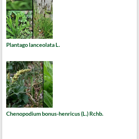
Plantago lanceolata L.
Chenopodium bonus-henricus (L.) Rchb.