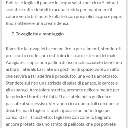
Bollite le foglie di panace in acqua salata per circa 5 minuti,
scolate e raffreddateli in acqua fredda per mantenere il
colore verde brillante. Frullateli con poco olio, acqua e pepe,
fino a ottenere una crema densa.
Tovaglietta e montaggio
Rivestite la tovaglietta con pellicola per alimenti, stendete il
prosciutto crudo che costituirà lo strato esterno dei maki.
Adagiateci sopra una pallina di riso e schiacciatelo bene fino
ai bordi laterali. Lasciate un pochino di spazio vuoto in alto,
che servirà a far aderire il prosciutto, una volta arrotolato.
Stendete sul riso una striscia di salsa di panace, le carote e
gli asparagi. Arrotolate stretto, premete delicatamente per
far aderire i bordi ed è fatta! Lasciatelo nella pellicola e
passate al successivo. Verranno circa due rotoli con queste
dosi. Prima di tagliarli, fateli riposare un po’ in frigo per
consolidarli. Trucchetto: tagliateli con coltello bagnato,
ancora protetti da uno strato di pellicola, che poi potrete