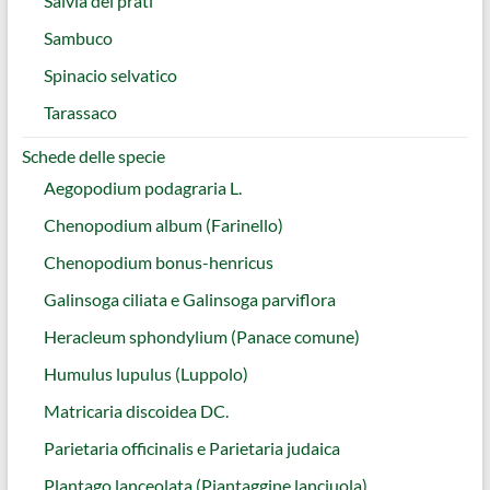
Salvia dei prati
Sambuco
Spinacio selvatico
Tarassaco
Schede delle specie
Aegopodium podagraria L.
Chenopodium album (Farinello)
Chenopodium bonus-henricus
Galinsoga ciliata e Galinsoga parviflora
Heracleum sphondylium (Panace comune)
Humulus lupulus (Luppolo)
Matricaria discoidea DC.
Parietaria officinalis e Parietaria judaica
Plantago lanceolata (Piantaggine lanciuola)